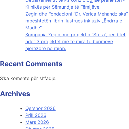
Klinikës për Sëmundje të Fëmijëve.
Zegin dhe Fondacioni “Dr. Verica Mehandziska”
mbështetën librin ilustrues inkluziv „Ëndrra e
Madhe“.
Kompania Zegin, me projektin “Sfera”, renditet
ndër 3 projektet më të mira të burimeve
njerëzore në rajon.
Recent Comments
S’ka komente për shfaqje.
Archives
Qershor 2026
Prill 2026
Mars 2026
Dhjetor 2025