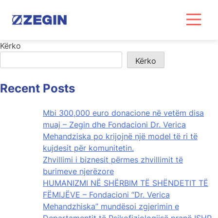
Skip
Zegin Rinia
to
content
Kërko
Kërko
Recent Posts
Mbi 300,000 euro donacione në vetëm disa
muaj – Zegin dhe Fondacioni Dr. Verica
Mehandziska po krijojnë një model të ri të
kujdesit për komunitetin.
Zhvillimi i biznesit përmes zhvillimit të
burimeve njerëzore
HUMANIZMI NË SHËRBIM TË SHËNDETIT TË
FËMIJËVE – Fondacioni “Dr. Verica
Mehandzhiska” mundësoi zgjerimin e
Departamentit të Psikofiziologjisë pranë ISHP