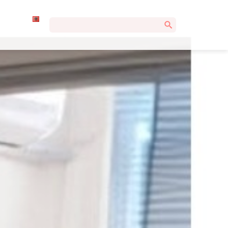
Kërko
për: