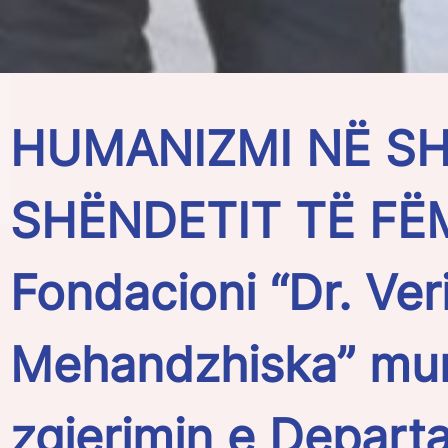
HUMANIZMI NË SH
SHËNDETIT TË FËM
Fondacioni “Dr. Ver
Mehandzhiska” mu
zgjerimin e Departa