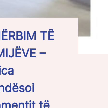
ËRBIM TË
IJËVE –
ica
ndësoi
mentit të