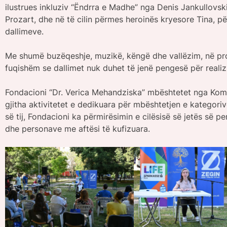
ilustrues inkluziv “Ëndrra e Madhe” nga Denis Jankullovski,
Prozart, dhe në të cilin përmes heroinës kryesore Tina, pë
dallimeve.
Me shumë buzëqeshje, muzikë, këngë dhe vallëzim, në pro
fuqishëm se dallimet nuk duhet të jenë pengesë për realiz
Fondacioni “Dr. Verica Mehandziska” mbështetet nga Kom
gjitha aktivitetet e dedikuara për mbështetjen e kategori
së tij, Fondacioni ka përmirësimin e cilësisë së jetës së p
dhe personave me aftësi të kufizuara.