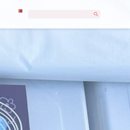
Kërko
për: