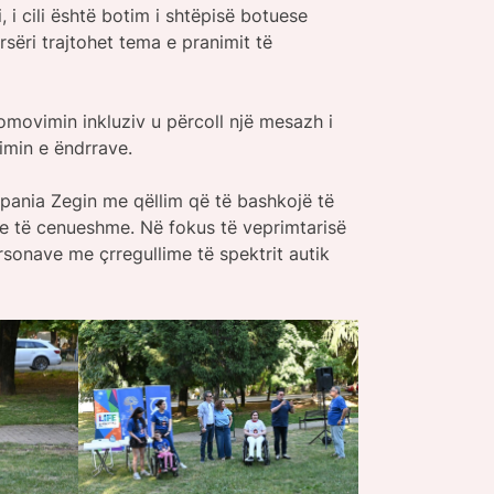
 i cili është botim i shtëpisë botuese
rsëri trajtohet tema e pranimit të
movimin inkluziv u përcoll një mesazh i
imin e ëndrrave.
pania Zegin me qëllim që të bashkojë të
ve të cenueshme. Në fokus të veprimtarisë
ersonave me çrregullime të spektrit autik