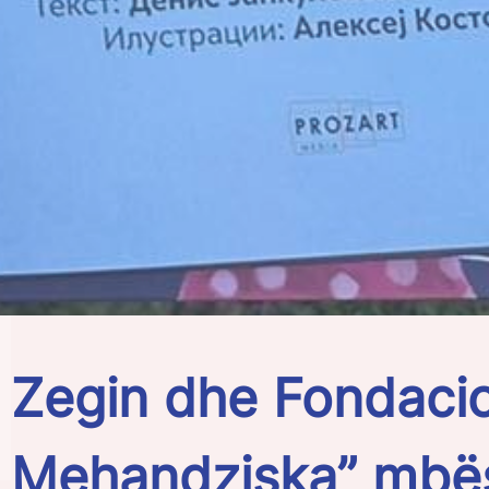
Zegin dhe Fondacion
Mehandziska” mbësh