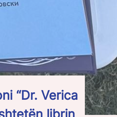
i “Dr. Verica
tetën librin