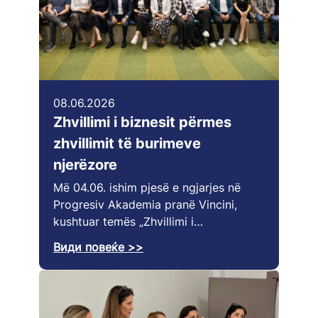
08.06.2026
Zhvillimi i biznesit përmes
zhvillimit të burimeve
njerëzore
Më 04.06. ishim pjesë e ngjarjes në
Progresiv Akademia pranë Vincini,
kushtuar temës „Zhvillimi i…
Види повеќе >>