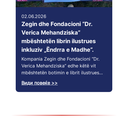
02.06.2026
Zegin dhe Fondacioni “Dr.
Verica Mehandziska”
mbështetën librin ilustrues
inkluziv „Ëndrra e Madhe“.
Kompania Zegin dhe Fondacioni “Dr.
Verica Mehandziska” edhe këtë vit
mbështetën botimin e librit ilustrues…
Види повеќе >>