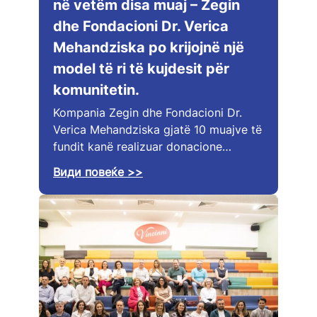
në vetëm disa muaj – Zegin
dhe Fondacioni Dr. Verica
Mehandziska po krijojnë një
model të ri të kujdesit për
komunitetin.
Kompania Zegin dhe Fondacioni Dr.
Verica Mehandziska gjatë 10 muajve të
fundit kanë realizuar donacione…
Види повеќе >>