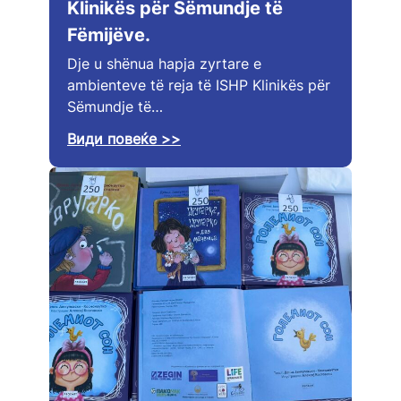
Klinikës për Sëmundje të
Fëmijëve.
Dje u shënua hapja zyrtare e
ambienteve të reja të ISHP Klinikës për
Sëmundje të…
Види повеќе >>