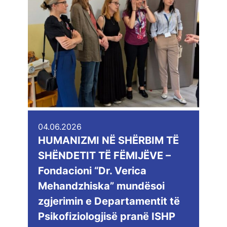
04.06.2026
HUMANIZMI NË SHËRBIM TË
SHËNDETIT TË FËMIJËVE –
Fondacioni “Dr. Verica
Mehandzhiska” mundësoi
zgjerimin e Departamentit të
Psikofiziologjisë pranë ISHP