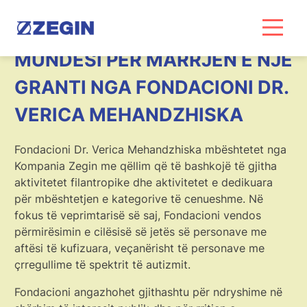
Skip
to
content
MUNDËSI PËR MARRJEN E NJË
GRANTI NGA FONDACIONI DR.
VERICA MEHANDZHISKA
Fondacioni Dr. Verica Mehandzhiska mbështetet nga
Kompania Zegin me qëllim që të bashkojë të gjitha
aktivitetet filantropike dhe aktivitetet e dedikuara
për mbështetjen e kategorive të cenueshme. Në
fokus të veprimtarisë së saj, Fondacioni vendos
përmirësimin e cilësisë së jetës së personave me
aftësi të kufizuara, veçanërisht të personave me
çrregullime të spektrit të autizmit.
Fondacioni angazhohet gjithashtu për ndryshime në