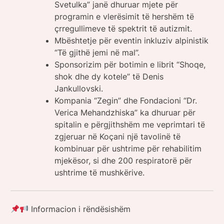
Svetulka” janë dhuruar mjete për
programin e vlerësimit të hershëm të
çrregullimeve të spektrit të autizmit.
Mbështetje për eventin inkluziv alpinistik
“Të gjithë jemi në mal”.
Sponsorizim për botimin e librit “Shoqe,
shok dhe dy kotele” të Denis
Jankullovski.
Kompania “Zegin” dhe Fondacioni “Dr.
Verica Mehandzhiska” ka dhuruar për
spitalin e përgjithshëm me veprimtari të
zgjeruar në Koçani një tavolinë të
kombinuar për ushtrime për rehabilitim
mjekësor, si dhe 200 respiratorë për
ushtrime të mushkërive.
Informacion i rëndësishëm