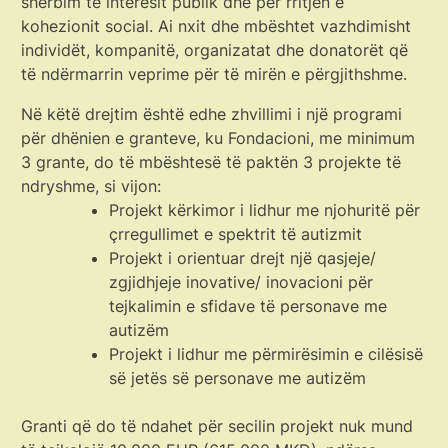
shërbim të interesit publik dhe për rritjen e
kohezionit social. Ai nxit dhe mbështet vazhdimisht
individët, kompanitë, organizatat dhe donatorët që
të ndërmarrin veprime për të mirën e përgjithshme.
Në këtë drejtim është edhe zhvillimi i një programi
për dhënien e granteve, ku Fondacioni, me minimum
3 grante, do të mbështesë të paktën 3 projekte të
ndryshme, si vijon:
Projekt kërkimor i lidhur me njohuritë për
çrregullimet e spektrit të autizmit
Projekt i orientuar drejt një qasjeje/
zgjidhjeje inovative/ inovacioni për
tejkalimin e sfidave të personave me
autizëm
Projekt i lidhur me përmirësimin e cilësisë
së jetës së personave me autizëm
Granti që do të ndahet për secilin projekt nuk mund