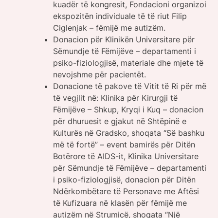
kuadër të kongresit, Fondacioni organizoi
ekspozitën individuale të të riut Filip
Ciglenjak – fëmijë me autizëm.
Donacion për Klinikën Universitare për
Sëmundje të Fëmijëve – departamenti i
psiko-fiziologjisë, materiale dhe mjete të
nevojshme për pacientët.
Donacione të pakove të Vitit të Ri për më
të vegjlit në: Klinika për Kirurgji të
Fëmijëve – Shkup, Kryqi i Kuq – donacion
për dhuruesit e gjakut në Shtëpinë e
Kulturës në Gradsko, shoqata “Së bashku
më të fortë” – event bamirës për Ditën
Botërore të AIDS-it, Klinika Universitare
për Sëmundje të Fëmijëve – departamenti
i psiko-fiziologjisë, donacion për Ditën
Ndërkombëtare të Personave me Aftësi
të Kufizuara në klasën për fëmijë me
autizëm në Strumicë, shoqata “Një