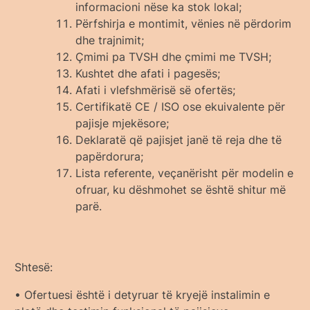
informacioni nëse ka stok lokal;
Përfshirja e montimit, vënies në përdorim
dhe trajnimit;
Çmimi pa TVSH dhe çmimi me TVSH;
Kushtet dhe afati i pagesës;
Afati i vlefshmërisë së ofertës;
Certifikatë CE / ISO ose ekuivalente për
pajisje mjekësore;
Deklaratë që pajisjet janë të reja dhe të
papërdorura;
Lista referente, veçanërisht për modelin e
ofruar, ku dëshmohet se është shitur më
parë.
Shtesë:
• Ofertuesi është i detyruar të kryejë instalimin e