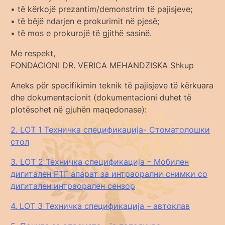
• të kërkojë prezantim/demonstrim të pajisjeve;
• të bëjë ndarjen e prokurimit në pjesë;
• të mos e prokurojë të gjithë sasinë.
Me respekt,
FONDACIONI DR. VERICA MEHANDZISKA Shkup
Aneks për specifikimin teknik të pajisjeve të kërkuara
dhe dokumentacionit (dokumentacioni duhet të
plotësohet në gjuhën maqedonase):
2. LOT 1 Техничка спецификација- Стоматолошки
стол
3. LOT 2 Техничка спецификација – Мобилен
дигитален РТГ апарат за интраорални снимки со
дигитален интраорален сензор
4. LOT 3 Техничка спецификација – автоклав