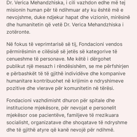
Dr. Verica Mehandzhiska, i cili vazhdon edhe më tej
misionin human për të ndihmuar aty ku është më e
nevojshme, duke ndjekur hapat dhe vizionin, mirësinë
dhe humanitetin që vetë Dr. Verica Mehandzhiska i
zotëronte.
Në fokus të veprimtarisë së tij, Fondacioni vendos
përmirësimin e cilësisë së jetës së kategorive të
cenueshme të personave. Me këtë i dërgohet
publikut një mesazh i rëndësishëm, se me përfshirjen
e përbashkët të të gjithë individëve dhe kompanive
humanitare kontribuohet në krijimin e ndryshimeve
pozitive dhe vlerave për komunitetin në tërësi.
Fondacioni vazhdimisht dhuron për spitale dhe
institucione mjekësore, për nevojat e personelit
mjekësor ose pacientëve, familjeve të rrezikuara
socialisht, organizatave dhe shoqatave të ndryshme
dhe të gjithë atyre që kanë nevojë për ndihmë.