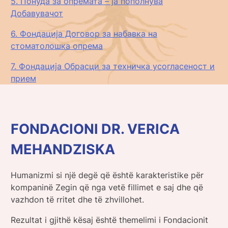
5. Понуда за опремата – ја пополнува
Добавувачот
6. Фондација Договор за набавка на
стоматолошка опрема
7. Фондација Обрасци за техничка усогласеност и
прием
FONDACIONI DR. VERICA
MEHANDZISKA
Humanizmi si një degë që është karakteristike për
kompaninë Zegin që nga vetë fillimet e saj dhe që
vazhdon të rritet dhe të zhvillohet.
Rezultat i gjithë kësaj është themelimi i Fondacionit