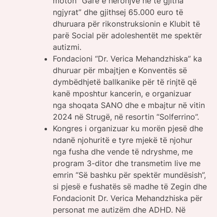
moton “Garë e heronjve në të gjitha
ngjyrat” dhe gjithsej 65.000 euro të
dhuruara për rikonstruksionin e Klubit të
parë Social për adoleshentët me spektër
autizmi.
Fondacioni “Dr. Verica Mehandzhiska” ka
dhuruar për mbajtjen e Konventës së
dymbëdhjetë ballkanike për të rinjtë që
kanë mposhtur kancerin, e organizuar
nga shoqata SANO dhe e mbajtur në vitin
2024 në Strugë, në resortin “Solferrino”.
Kongres i organizuar ku morën pjesë dhe
ndanë njohuritë e tyre mjekë të njohur
nga fusha dhe vende të ndryshme, me
program 3-ditor dhe transmetim live me
emrin “Së bashku për spektër mundësish”,
si pjesë e fushatës së madhe të Zegin dhe
Fondacionit Dr. Verica Mehandzhiska për
personat me autizëm dhe ADHD. Në