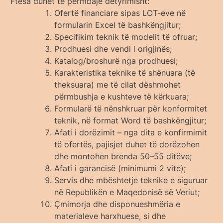
Ftesa duhet të përmbajë detyrimisht:
Ofertë financiare sipas LOT-eve në
formularin Excel të bashkëngjitur;
Specifikim teknik të modelit të ofruar;
Prodhuesi dhe vendi i origjinës;
Katalog/broshurë nga prodhuesi;
Karakteristika teknike të shënuara (të
theksuara) me të cilat dëshmohet
përmbushja e kushteve të kërkuara;
Formularë të nënshkruar për konformitet
teknik, në format Word të bashkëngjitur;
Afati i dorëzimit – nga dita e konfirmimit
të ofertës, pajisjet duhet të dorëzohen
dhe montohen brenda 50–55 ditëve;
Afati i garancisë (minimumi 2 vite);
Servis dhe mbështetje teknike e siguruar
në Republikën e Maqedonisë së Veriut;
Çmimorja dhe disponueshmëria e
materialeve harxhuese, si dhe