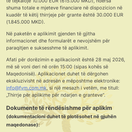
të tejkalojë 10.000 EUR (615.000 MKD), ndërsa
shuma totale e mjeteve financiare në dispozicion në
kuadër të këtij thirrjeje për grante është 30.000 EUR
(1.845.000 MKD).
Në paketën e aplikimit gjenden të gjitha
informacionet dhe formularët e nevojshëm për
paraqitjen e suksesshme të aplikimit.
Afati për dorëzimin e aplikacionit është 28 maj 2026,
më së voni deri në orën 15:00 (sipas kohës së
Maqedonisë). Aplikacionet duhet të dërgohen
ekskluzivisht në adresën e mëposhtme elektronike:
info@fvm.com.mk
, si një mesazh i vetëm, me titull:
„Thirrje për aplikime për ndarjen e granteve“.
Dokumente të rëndësishme për aplikim
(dokumentacioni duhet të plotësohet në gjuhën
maqedonase):