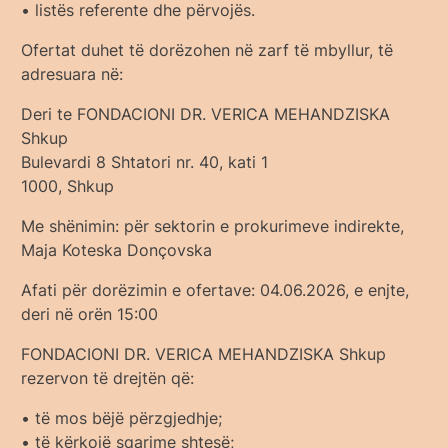
• listës referente dhe përvojës.
Ofertat duhet të dorëzohen në zarf të mbyllur, të
adresuara në:
Deri te FONDACIONI DR. VERICA MEHANDZISKA
Shkup
Bulevardi 8 Shtatori nr. 40, kati 1
1000, Shkup
Me shënimin: për sektorin e prokurimeve indirekte,
Maја Koteska Donçovska
Afati për dorëzimin e ofertave: 04.06.2026, e enjte,
deri në orën 15:00
FONDACIONI DR. VERICA MEHANDZISKA Shkup
rezervon të drejtën që:
• të mos bëjë përzgjedhje;
• të kërkojë sqarime shtesë;