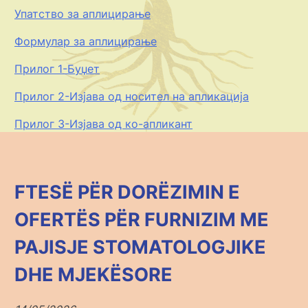
Упатство за аплицирање
Формулар за аплицирање
Прилог 1-Буџет
Прилог 2-Изјава од носител на апликација
Прилог 3-Изјава од ко-апликант
FTESË PËR DORËZIMIN E
OFERTËS PËR FURNIZIM ME
PAJISJE STOMATOLOGJIKE
DHE MJEKËSORE