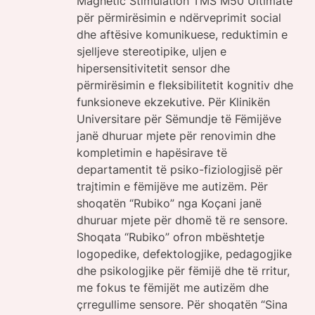
Magnetic Stimulation TMS M50 Ultimate
për përmirësimin e ndërveprimit social
dhe aftësive komunikuese, reduktimin e
sjelljeve stereotipike, uljen e
hipersensitivitetit sensor dhe
përmirësimin e fleksibilitetit kognitiv dhe
funksioneve ekzekutive. Për Klinikën
Universitare për Sëmundje të Fëmijëve
janë dhuruar mjete për renovimin dhe
kompletimin e hapësirave të
departamentit të psiko-fiziologjisë për
trajtimin e fëmijëve me autizëm. Për
shoqatën “Rubiko” nga Koçani janë
dhuruar mjete për dhomë të re sensore.
Shoqata “Rubiko” ofron mbështetje
logopedike, defektologjike, pedagogjike
dhe psikologjike për fëmijë dhe të rritur,
me fokus te fëmijët me autizëm dhe
çrregullime sensore. Për shoqatën “Sina