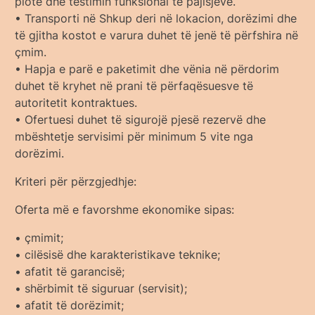
plotë dhe testimin funksional të pajisjeve.
• Transporti në Shkup deri në lokacion, dorëzimi dhe
të gjitha kostot e varura duhet të jenë të përfshira në
çmim.
• Hapja e parë e paketimit dhe vënia në përdorim
duhet të kryhet në prani të përfaqësuesve të
autoritetit kontraktues.
• Ofertuesi duhet të sigurojë pjesë rezervë dhe
mbështetje servisimi për minimum 5 vite nga
dorëzimi.
Kriteri për përzgjedhje:
Oferta më e favorshme ekonomike sipas:
• çmimit;
• cilësisë dhe karakteristikave teknike;
• afatit të garancisë;
• shërbimit të siguruar (servisit);
• afatit të dorëzimit;