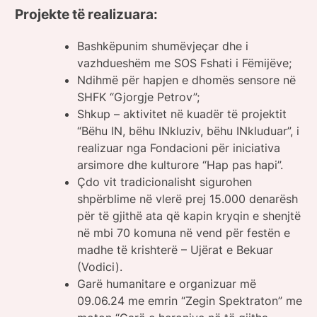
Projekte të realizuara:
Bashkëpunim shumëvjeçar dhe i
vazhdueshëm me SOS Fshati i Fëmijëve;
Ndihmë për hapjen e dhomës sensore në
SHFK “Gjorgje Petrov”;
Shkup – aktivitet në kuadër të projektit
“Bëhu IN, bëhu INkluziv, bëhu INkluduar”, i
realizuar nga Fondacioni për iniciativa
arsimore dhe kulturore “Hap pas hapi”.
Çdo vit tradicionalisht sigurohen
shpërblime në vlerë prej 15.000 denarësh
për të gjithë ata që kapin kryqin e shenjtë
në mbi 70 komuna në vend për festën e
madhe të krishterë – Ujërat e Bekuar
(Vodici).
Garë humanitare e organizuar më
09.06.24 me emrin “Zegin Spektraton” me