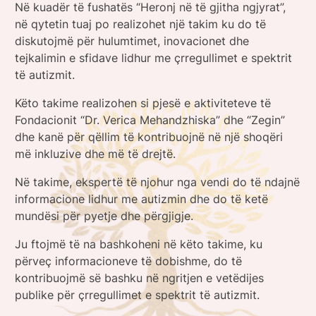
Në kuadër të fushatës “Heronj në të gjitha ngjyrat”,
në qytetin tuaj po realizohet një takim ku do të
diskutojmë për hulumtimet, inovacionet dhe
tejkalimin e sfidave lidhur me çrregullimet e spektrit
të autizmit.
Këto takime realizohen si pjesë e aktiviteteve të
Fondacionit “Dr. Verica Mehandzhiska” dhe “Zegin”
dhe kanë për qëllim të kontribuojnë në një shoqëri
më inkluzive dhe më të drejtë.
Në takime, ekspertë të njohur nga vendi do të ndajnë
informacione lidhur me autizmin dhe do të ketë
mundësi për pyetje dhe përgjigje.
Ju ftojmë të na bashkoheni në këto takime, ku
përveç informacioneve të dobishme, do të
kontribuojmë së bashku në ngritjen e vetëdijes
publike për çrregullimet e spektrit të autizmit.