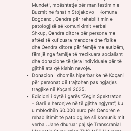
Mundet”, mbështetje për manifestimin e
Buzmit në fshatin Stojakovo – Komuna
Bogdanci, Qendra për rehabilitimin e
patologjisë së komunikimit verbal –
Shkup, Qendra ditore për persona me
aftësi të kufizuara mendore dhe fizike
dhe Qendra ditore për fëmijë me autizëm,
fëmijë nga familje të rrezikuara socialisht
dhe donacione të tjera individuale për të
gjithë ata që kishin nevojë.
Donacion i dhomës hiperbarike në Koçani
për personat që trajtohen pas ngjarjes
tragjike në Koçani 2025.
Edicioni i dytë i garës “Zegin Spektraton
– Garë e heronjve në të gjitha ngjyrat”, ku
u mblodhën 60.000 euro për Qendrën e
rehabilitimit të patologjisë së komunikimit
verbal. Janë dhuruar pajisje Transcranial