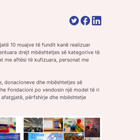
të 10 muajve të fundit kanë realizuar
entuara drejt mbështetjes së kategorive të
t me aftësi të kufizuara, personat me
re, donacioneve dhe mbështetjes së
he Fondacioni po vendosin një model të ri
 afatgjatë, përfshirje dhe mbështetje