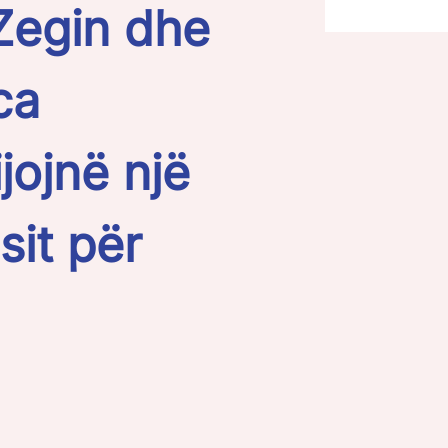
Zegin dhe
ca
jojnë një
sit për