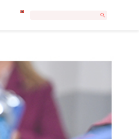
Kërko
për: