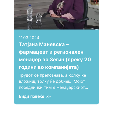
11.03.2024
Татјана Маневска –
фармацевт и регионален
менаџер во Зегин (преку 20
години во компанијата)
Трудот се препознава, а колку ќе
вложиш, толку ќе добиеш! Мојот
победнички тим е менаџерскиот…
Види повеќе >>