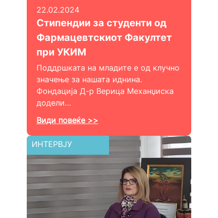
22.02.2024
Стипендии за студенти од
Фармацевтскиот Факултет
при УКИМ
Поддршката на младите е од клучно
значење за нашата иднина.
Фондација Д-р Верица Механџиска
додели…
Види повеќе >>
ИНТЕРВЈУ