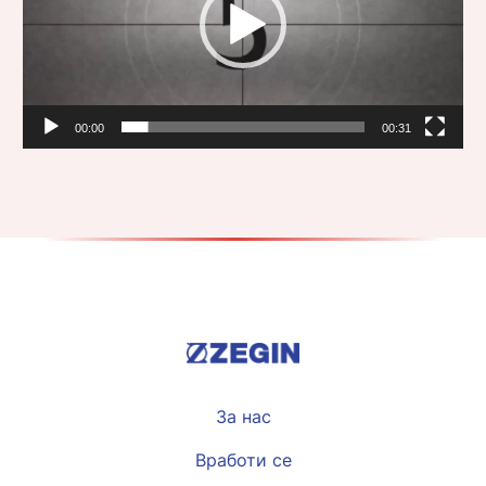
00:00
00:31
За нас
Вработи се