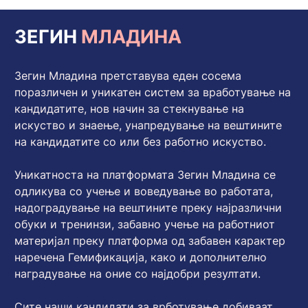
ЗЕГИН
МЛАДИНА
Зегин Младина претставува еден сосема
поразличен и уникатен систем за вработување на
кандидатите, нов начин за стекнување на
искуство и знаење, унапредување на вештините
на кандидатите со или без работно искуство.
Уникатноста на платформата Зегин Младина се
одликува со учење и воведување во работата,
надоградување на вештините преку најразлични
обуки и тренинзи, забавно учење на работниот
материјал преку платформа од забавен карактер
наречена Гемификација, како и дополнително
наградување на оние со најдобри резултати.
Сите наши кандидати за врботување добиваат