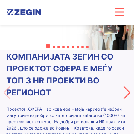
Skip
to
content
КОМПАНИЈАТА ЗЕГИН СО
ПРОЕКТОТ СФЕРА Е МЕЃУ
ТОП 3 HR ПРОЕКТИ ВО
РЕГИОНОТ
Проектот „СФЕРА – во нова ера – моја кариера“е избран
меѓу трите најдобри во категоријата Enterprise (1000+) на
престижниот конкурс „Најдобри регионални HR практики
2026“, што се одржа во Ровињ – Хрватска, каде го освои