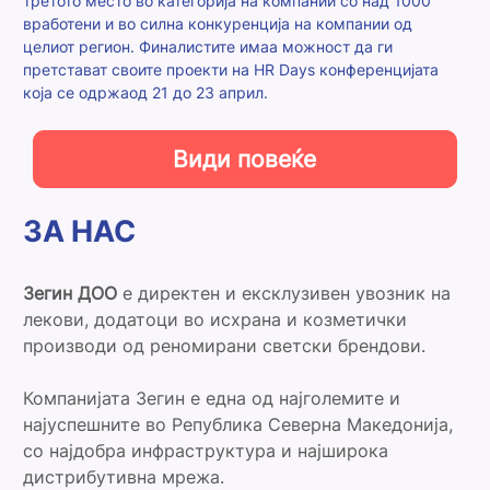
третото место во категорија на компании со над 1000
вработени и во силна конкуренција на компании од
целиот регион. Финалистите имаа можност да ги
претстават своите проекти на HR Days конференцијата
која се одржаод 21 до 23 април.
Види повеќе
ЗА НАС
Зегин ДОО
е директен и ексклузивен увозник на
лекови, додатоци во исхрана и козметички
производи од реномирани светски брендови.
Компанијата Зегин е една од најголемите и
најуспешните во Република Северна Македонија,
со најдобра инфраструктура и најширока
дистрибутивна мрежа.