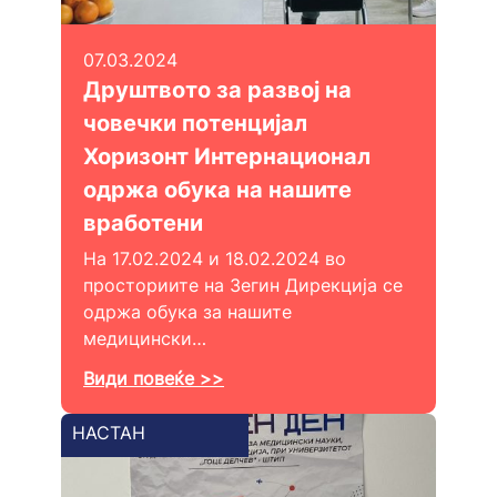
07.03.2024
Друштвото за развој на
човечки потенцијал
Хоризонт Интернационал
одржа обука на нашите
вработени
На 17.02.2024 и 18.02.2024 во
просториите на Зегин Дирекција се
одржа обука за нашите
медицински…
Види повеќе >>
НАСТАН