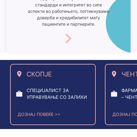
стандарди и интегритет во сите
аспекти во работењето, поттикнуваме
доверба и кредибилитет меѓу
пациентите и партнерите.
СКОПЈЕ
ЧЕНТО (С
СПЕЦИЈАЛИСТ ЗА
ФАРМАЦЕВТ С
УПРАВУВАЊЕ СО ЗАЛИХИ
– ЧЕНТО (СКО
ДОЗНАЈ ПОВЕЌЕ >>
ДОЗНАЈ ПОВЕЌЕ >>