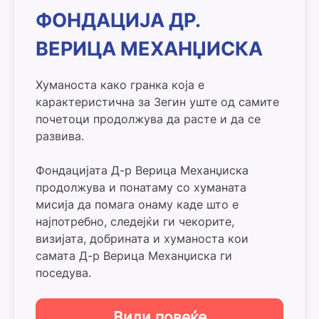
ФОНДАЦИЈА ДР.
ВЕРИЦА МЕХАНЏИСКА
Хуманоста како гранка која е
карактеристична за Зегин уште од самите
почетоци продолжува да расте и да се
развива.
Фондацијата Д-р Верица Механџиска
продолжува и понатаму со хуманата
мисија да помага онаму каде што е
најпотребно, следејќи ги чекорите,
визијата, добрината и хуманоста кои
самата Д-р Верица Механџиска ги
поседува.
Види повеќе