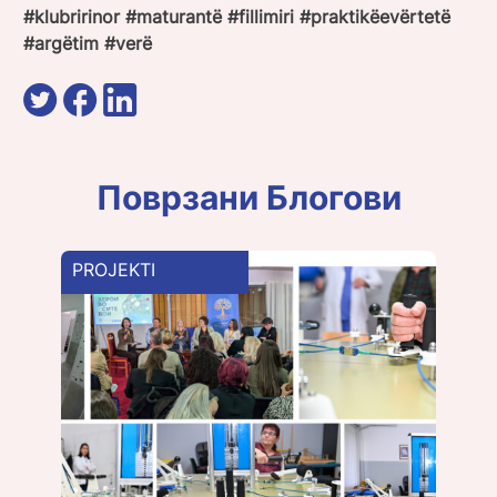
#klubririnor #maturantë #fillimiri #praktikëevërtetë
#argëtim #verë
Поврзани Блогови
PROJEKTI