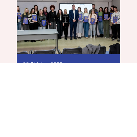
22 Dhjetor, 2025
Fondacioni Dr. Verica
Mekhandzhiska dhe Zegin
japin bursa për studentët e
Fakultetit të Farmacisë
22.12.2025, Shkup – Sot, në Fakultetin
e Farmacisë pranë Universitetit “Shën
Kirili dhe Metodi” në…
Види повеќе >>