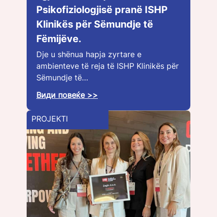
Psikofiziologjisë pranë ISHP
Klinikës për Sëmundje të
Fëmijëve.
Dje u shënua hapja zyrtare e
ambienteve të reja të ISHP Klinikës për
Sëmundje të…
Види повеќе >>
PROJEKTI