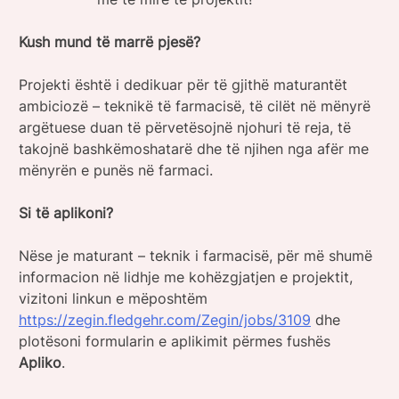
Kush mund të marrë pjesë?
Projekti është i dedikuar për të gjithë maturantët
ambiciozë – teknikë të farmacisë, të cilët në mënyrë
argëtuese duan të përvetësojnë njohuri të reja, të
takojnë bashkëmoshatarë dhe të njihen nga afër me
mënyrën e punës në farmaci.
Si të aplikoni?
Nëse je maturant – teknik i farmacisë, për më shumë
informacion në lidhje me kohëzgjatjen e projektit,
vizitoni linkun e mëposhtëm
https://zegin.fledgehr.com/Zegin/jobs/3109
dhe
plotësoni formularin e aplikimit përmes fushës
Apliko
.