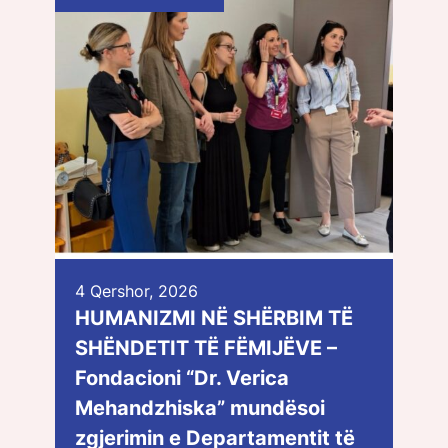
4 Qershor, 2026
HUMANIZMI NË SHËRBIM TË
SHËNDETIT TË FËMIJËVE –
Fondacioni “Dr. Verica
Mehandzhiska” mundësoi
zgjerimin e Departamentit të