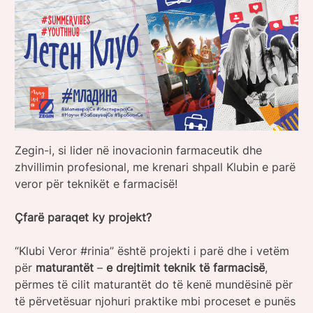
Zegin-i, si lider në inovacionin farmaceutik dhe
zhvillimin profesional, me krenari shpall Klubin e parë
veror për teknikët e farmacisë!
Çfarë paraqet ky projekt?
“Klubi Veror #rinia” është projekti i parë dhe i vetëm
për
maturantët
–
e drejtimit teknik të farmacisë
,
përmes të cilit maturantët do të kenë mundësinë për
të përvetësuar njohuri praktike mbi proceset e punës