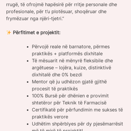
rrugë, të ofrojmë hapësirë ​​për rritje personale dhe
profesionale, për t’u plotësuar, shoqëruar dhe
frymëzuar nga njëri-tjetri.”
Përfitimet e projektit:
Përvojë reale në barnatore, përmes
praktikës + platformës dixhitale
Të mësuarit në mënyrë fleksibile dhe
argëtuese – lojëra, kuize, distinktivë
dixhitalë dhe 0% bezdi
Mentor që ju udhëzon gjatë gjithë
procesit të praktikës
100% Bursë për dhënien e provimit
shtetëror për Teknik të Farmacisë
Certifikatë për përfundimin me sukses të
praktikës verore
Udhëtim shpërblyes për dy pjesëmarrësit
më të mirë të projektit!