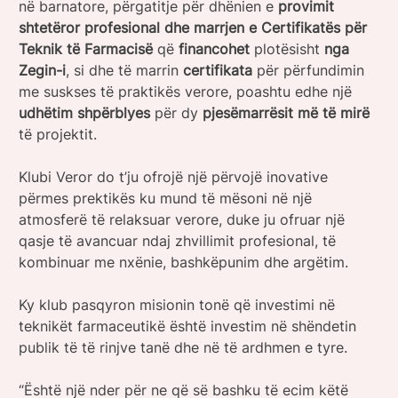
në barnatore, përgatitje për dhënien e
provimit
shtetëror profesional dhe marrjen e Certifikatës për
Teknik të Farmacisë
që
financohet
plotësisht
nga
Zegin-i
, si dhe të marrin
certifikata
për përfundimin
me suskses të praktikës verore, poashtu edhe një
udhëtim shpërblyes
për dy
pjesëmarrësit më të mirë
të projektit.
Klubi Veror do t’ju ofrojë një përvojë inovative
përmes prektikës ku mund të mësoni në një
atmosferë të relaksuar verore, duke ju ofruar një
qasje të avancuar ndaj zhvillimit profesional, të
kombinuar me nxënie, bashkëpunim dhe argëtim.
Ky klub pasqyron misionin tonë që investimi në
teknikët farmaceutikë është investim në shëndetin
publik të të rinjve tanë dhe në të ardhmen e tyre.
“Është një nder për ne që së bashku të ecim këtë