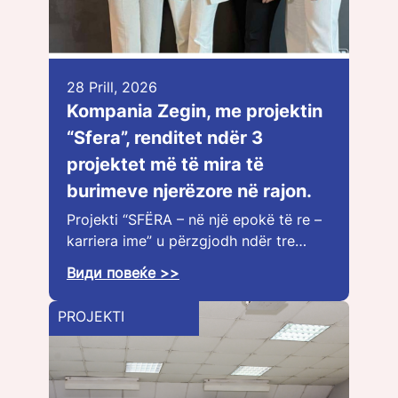
28 Prill, 2026
Kompania Zegin, me projektin
“Sfera”, renditet ndër 3
projektet më të mira të
burimeve njerëzore në rajon.
Projekti “SFËRA – në një epokë të re –
karriera ime” u përzgjodh ndër tre…
Види повеќе >>
PROJEKTI