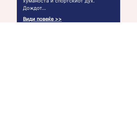
хуманоста и спортскиот дух.
Дождот…
Види повеќе >>
За нас
Вработи се
Блог
Галерија
Контакт