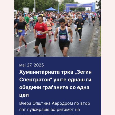
мај 27, 2025
Хуманитарната трка „Зегин
Спектратон“ уште еднаш ги
обедини граѓаните со една
цел
Вчера Општина Аеродром по втор
пат пулсираше во ритамот на