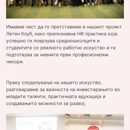
Имавме чест да го претставиме и нашиот проект
Летен Клуб, како препознаена HR практика која
успешно ги поврзува средношколците и
студентите со реалното работно искуство и ги
подготвува за нивните први професионални
чекори.
Преку споделување на нашето искуство,
разговаравме за важноста на инвестирањето во
младите таленти, практичната едукација и
создавањето можности за развој.