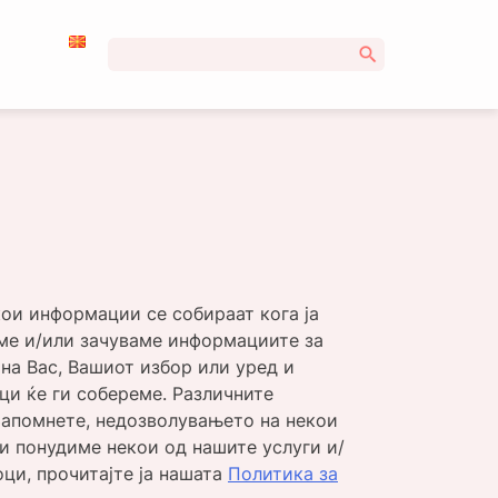
Пребарувај
за:
кои информации се собираат кога ја
еме и/или зачуваме информациите за
на Вас, Вашиот избор или уред и
ци ќе ги собереме. Различните
 Запомнете, недозволувањето на некои
и понудиме некои од нашите услуги и/
ци, прочитајте ја нашата
Политика за