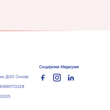
Социјални Медиуми
гин ДОО Скопје
030990113328
32025