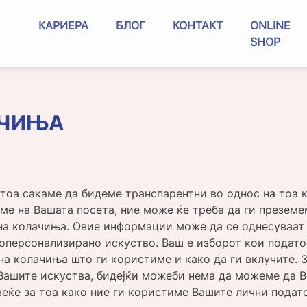
КАРИЕРА
БЛОГ
КОНТАКТ
ONLINE
SHOP
АЧИЊА
атоа сакаме да бидеме транспарентни во однос на тоа 
еме на Вашата посета, ние може ќе треба да ги презем
на колачиња. Овие информации може да се однесуваат 
 поперсонализирано искуство. Ваш е изборот кои подато
 на колачиња што ги користиме и како да ги вклучите.
Вашите искуства, бидејќи можеби нема да можеме да В
веќе за тоа како ние ги користиме Вашите лични подато