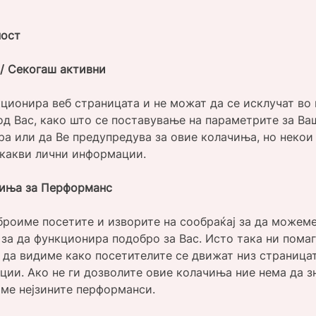
ност
/ Секогаш активни
ционира веб страницата и не можат да се исклучат во
од Вас, како што се поставување на параметрите за Ва
а или да Ве предупредува за овие колачиња, но некои
икакви лични информации.
чиња за Перформанс
броиме посетите и изворите на сообраќај за да можем
за да функционира подобро за Вас. Исто така ни помаг
 да видиме како посетителите се движат низ страница
ии. Ако не ги дозволите овие колачиња ние нема да зн
име нејзините перформанси.