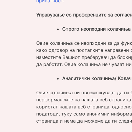
приватност
.
Управување со преференците за соглас
Строго неопходни колачиња 
Овие колачиња се неопходни за да функ
како одговор на постапките направени 
наместите Вашиот пребарувач да блокир
да работат. Овие колачиња не чуваат н
Аналитички колачиња/ Кола
Овие колачиња ни овозможуваат да ги 
перформансите на нашата веб страница 
користат нашата веб страница, односно
податоци, туку само анонимни информац
страница и нема да можеме да ги след