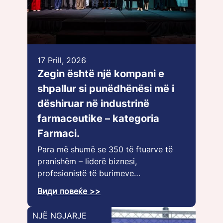
17 Prill, 2026
Zegin është një kompani e
shpallur si punëdhënësi më i
dëshiruar në industrinë
farmaceutike – kategoria
Farmaci.
Para më shumë se 350 të ftuarve të
pranishëm – liderë biznesi,
profesionistë të burimeve…
Види повеќе >>
NJË NGJARJE