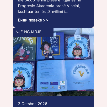
Më 04.06. ishim pjesë e ngjarjes në
Progresiv Akademia pranë Vincini,
kushtuar temës „Zhvillimi i…
Види повеќе >>
NJË NGJARJE
2 Qershor, 2026