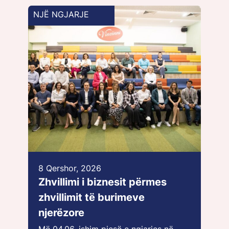
NJË NGJARJE
8 Qershor, 2026
Zhvillimi i biznesit përmes
zhvillimit të burimeve
njerëzore