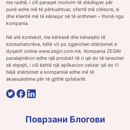
me radhë, i cili paraqet motivim të shkëlqyer për
punë edhe më të përkushtuar, ofertë më cilësore, si
dhe klientë më të kënaqur në të ardhmen – thonë nga
kompania.
Në atë kontekst, me kërkesë dhe kënaqësi të
konsumatorëve, këtë vit po zgjerohen shërbimet e
dyqanit online www.zegin.com.mk. Kompania ZEGIN
paralajmëron edhe një produkt të ri që do të lansohet
së shpejti, i cili është një aplikacion celular që do t’i
bëjë shërbimet e kompanisë edhe më të
aksesueshme për të gjithë qytetarët.
Поврзани Блогови