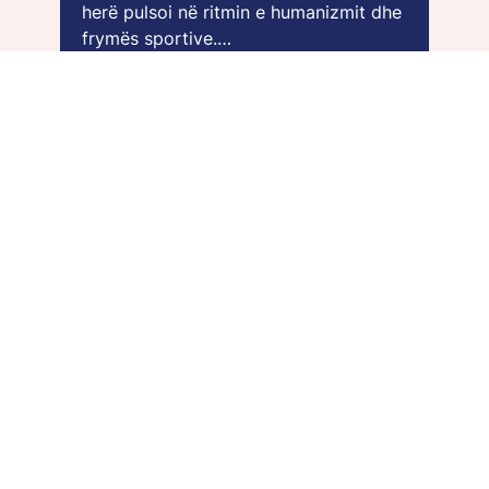
herë pulsoi në ritmin e humanizmit dhe
frymës sportive.…
Види повеќе >>
Preth Nesh
Punësohu
Bllogu
Kontaktoni