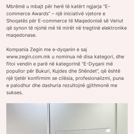
Mbrëmë u mbajt për herë të katërt ngjarja “E-
commerce Awards” – një iniciativë vjetore e
Shoqatës për E-commerce të Maqedonisë së Veriut
që synon të njohë më të mirët në tregtinë elektronike
maqedonase.
Kompania Zegin me e-dyqanin e saj
www.zegin.com.mk u nominua në disa kategori, dhe
fitoi vendin e parë në kategorinë “E-Dyqani më
popullor për Bukuri, Kujdes dhe Shëndet”, që është
një tjetër konfirmim se cilësia, profesionalizmi, puna
e palodhur dhe dashuria rezultojnë gjithmonë me
sukses.