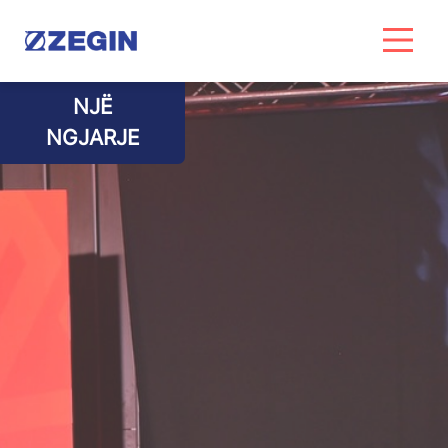
Skip
to
content
NJË
NGJARJE