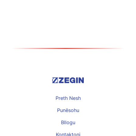
farmakovigjilencën
Види повеќе >>
Preth Nesh
Punësohu
Bllogu
Kontaktoni