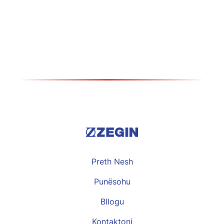
ostomisë
Види повеќе >>
Preth Nesh
Punësohu
Bllogu
Kontaktoni