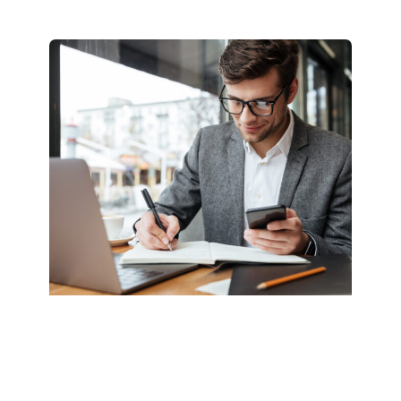
Види повеќе >>
27.03.2025
Menaxher rajonal i shitjeve
(Ohër, Strugë, Resnjë)