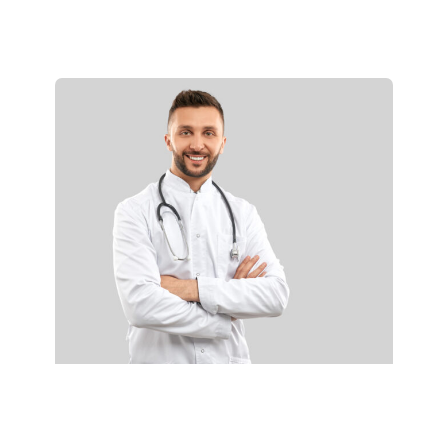
Farmacisë – Strugë
Види повеќе >>
27.03.2025
Farmacist i Licencuar – Strugë