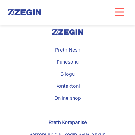
Skip
to
content
Preth Nesh
Punësohu
Bllogu
Kontaktoni
Online shop
Rreth Kompanisë
Personi juridik: Zegin SH.P. Shkup