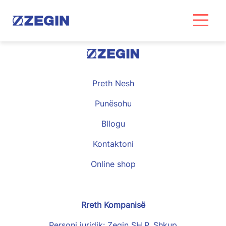
Skip
to
content
Preth Nesh
Punësohu
Bllogu
Kontaktoni
Online shop
Rreth Kompanisë
Personi juridik: Zegin SH.P. Shkup