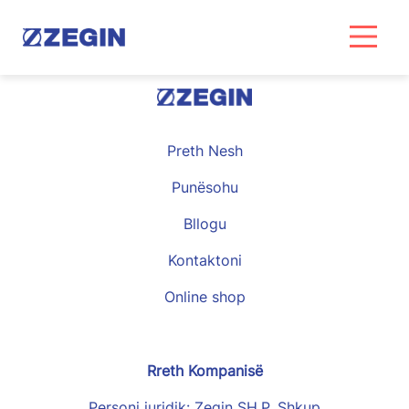
Skip
to
content
Preth Nesh
Punësohu
Bllogu
Kontaktoni
Online shop
Rreth Kompanisë
Personi juridik: Zegin SH.P. Shkup