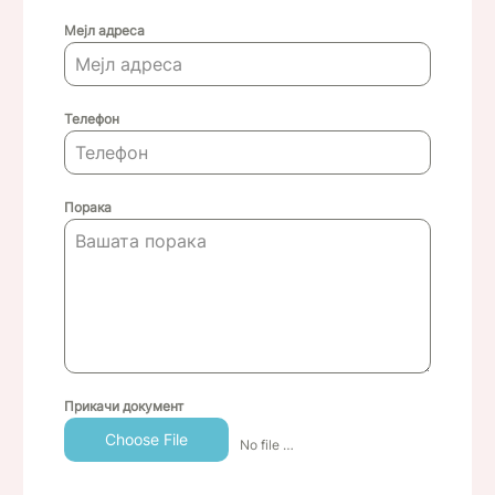
Мејл адреса
Телефон
Порака
Прикачи документ
Choose File
No file chosen