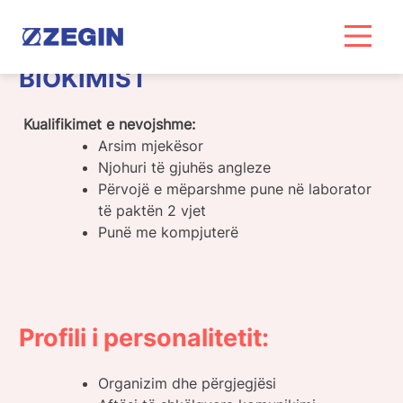
Skip
to
content
BIOKIMIST
Kualifikimet e nevojshme:
Arsim mjekësor
Njohuri të gjuhës angleze
Përvojë e mëparshme pune në laborator
të paktën 2 vjet
Punë me kompjuterë
Profili i personalitetit:
Organizim dhe përgjegjësi