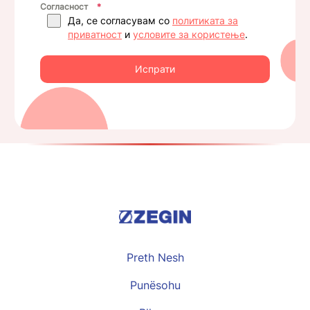
Согласност
*
Да, се согласувам со
политиката за
приватност
и
условите за користење
.
Испрати
Preth Nesh
Punësohu