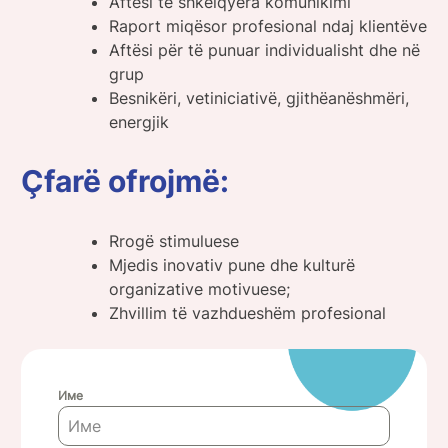
Aftësi të shkëlqyera komunikimi
Raport miqësor profesional ndaj klientëve
Aftësi për të punuar individualisht dhe në
grup
Besnikëri, vetiniciativë, gjithëanëshmëri,
energjik
Çfarë ofrojmë:
Rrogë stimuluese
Mjedis inovativ pune dhe kulturë
organizative motivuese;
Zhvillim të vazhdueshëm profesional
Име