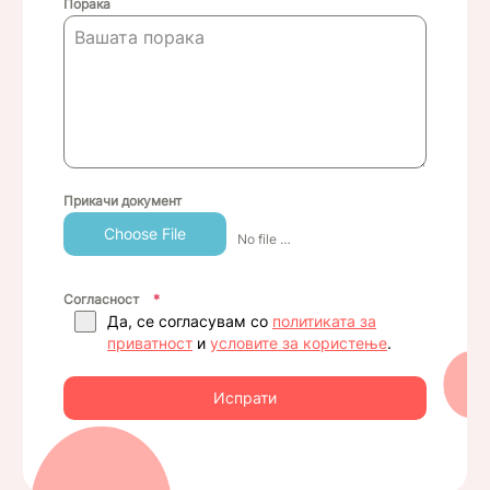
Порака
Прикачи документ
Choose File
No file chosen
Согласност
*
Да, се согласувам со
политиката за
приватност
и
условите за користење
.
Испрати