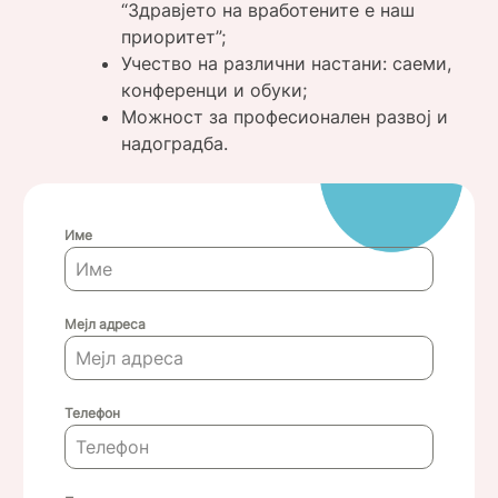
“Здравјето на вработените е наш
приоритет”;
Учество на различни настани: саеми,
конференци и обуки;
Можност за професионален развој и
надоградба.
Име
Мејл адреса
Телефон