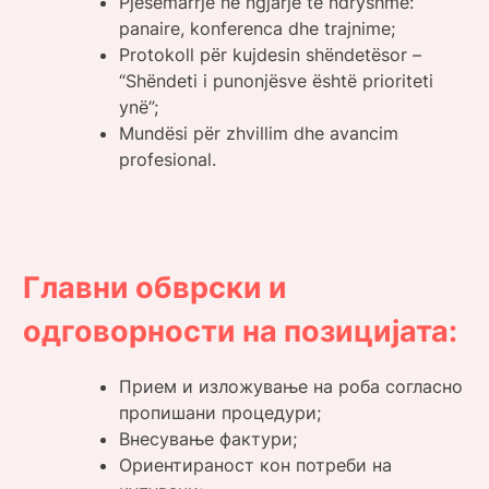
Pjesëmarrje në ngjarje të ndryshme:
panaire, konferenca dhe trajnime;
Protokoll për kujdesin shëndetësor –
“Shëndeti i punonjësve është prioriteti
ynë”;
Mundësi për zhvillim dhe avancim
profesional.
​​Главни обврски и
одговорности на позицијата:
Прием и изложување на роба согласно
пропишани процедури;
Внесување фактури;
Ориентираност кон потреби на