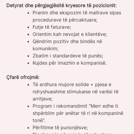
Detyrat dhe përgjegjësitë kryesore të pozicionit:
Pranim dhe ekspozim të mallrave sipas
procedurave të përcaktuara;
Futje të faturave;
Orientim kah nevojat e klientëve;
Qëndrim pozitiv dhe bindës në
komunikim;
Zbatim i standardeve të punës;
Kujdes për imazhin e kompanisë.
Çfarë ofrojmë:
Të ardhura mujore solide + pjesa e
ndryshueshme stimuluese në varësi të
arritjeve;
Program i rekomandimit “Merr edhe ti
shpërblim për anëtar të ri në kompaninë
tonë”.
Përfitime të punonjësve;