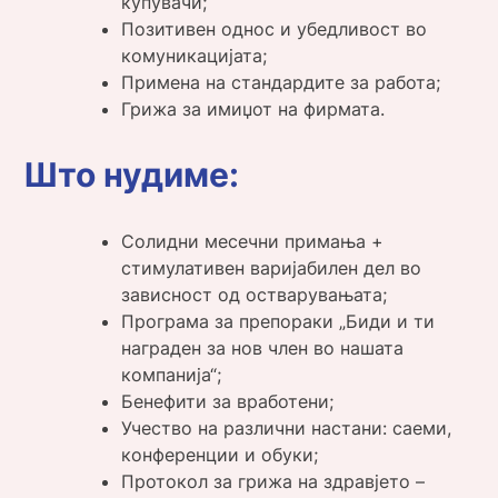
купувачи;
Позитивен однос и убедливост во
комуникацијата;
Примена на стандардите за работа;
Грижа за имиџот на фирмата.
Што нудиме:
Солидни месечни примања +
стимулативен варијабилен дел во
зависност од остварувањата;
Програма за препораки „Биди и ти
награден за нов член во нашата
компанија“;
Бенефити за вработени;
Учество на различни настани: саеми,
конференции и обуки;
Протокол за грижа на здравјето –