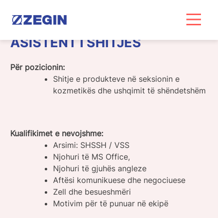
Skip
to
content
ASISTENT I SHITJES
Për pozicionin:
Shitje e produkteve në seksionin e
kozmetikës dhe ushqimit të shëndetshëm
Kualifikimet e nevojshme:
Arsimi: SHSSH / VSS
Njohuri të MS Office,
Njohuri të gjuhës angleze
Aftësi komunikuese dhe negociuese
Zell dhe besueshmëri
Motivim për të punuar në ekipë