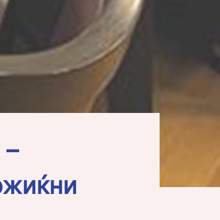
 –
ожиќни