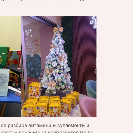
 се разбира витамини и суплементи и
н крст” – донација за крводарителите во