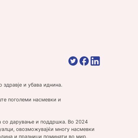
 здравје и убава иднина.
уште поголеми насмевки и
а со дарување и поддршка. Во 2024
уалци, овозможувајќи многу насмевки
одина и празници поминати во мир,