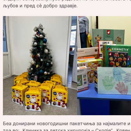
љубов и пред сѐ добро здравје.
Беа донирани новогодишни пакетчиња за најмалите и
тоа во: „Клиника за детска хирургија – Скопје”, „Крве