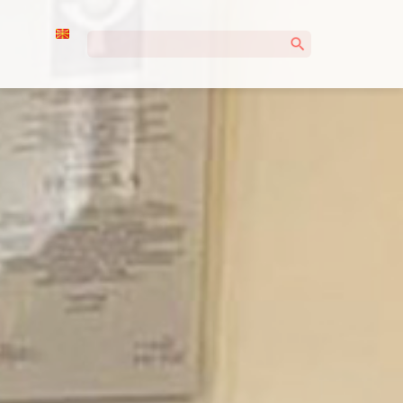
Пребарувај
за: