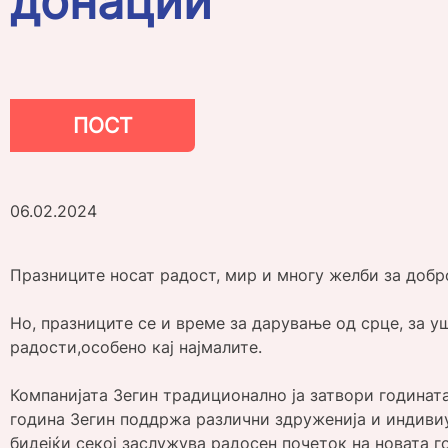
донации
ПОСТ
06.02.2024
Празниците носат радост, мир и многу желби за добро
Но, празниците се и време за дарување од срце, за 
радости,особено кај најмалите.
Компанијата Зегин традиционално ја затвори годинат
година Зегин поддржа различни здруженија и индиви
бидејќи секој заслужува радосен почеток на новата г