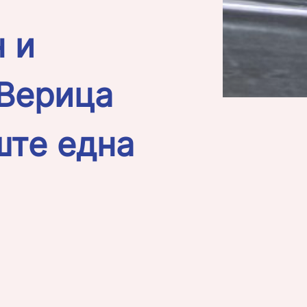
 и
 Верица
ште една