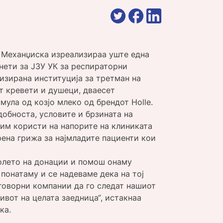
а Механџиска изреализираа уште една
енети за ЈЗУ УК за респираторни
ализирана институција за третман на
т кревети и душеци, дваесет
ула од козјо млеко од брендот Holle.
обноста, условите и брзината на
 им користи на напорите на клиниката
ренa грижа за најмладите пациенти кои
полето на донации и помош онаму
понатаму и се надеваме дека на тој
говорни компании да го следат нашиот
ивот на целата заедница“, истакнаа
ка.