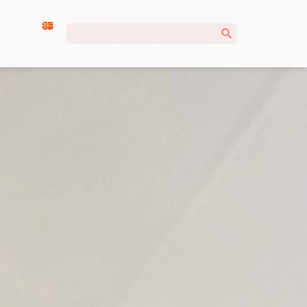
Пребарувај
за: