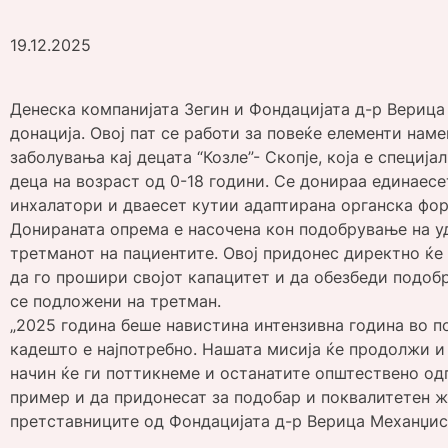
19.12.2025
Денеска компанијата Зегин и Фондацијата д-р Вериц
донација. Oвој пат се работи за повеќе елементи нам
заболувања кај децата “Козле”- Скопје, која е специј
деца на возраст од 0-18 години. Се донираа единаесе
инхалатори и дваесет кутии адаптирана органска форм
Донираната опрема е насочена кон подобрување на уд
третманот на пациентите. Овој придонес директно ќе
да го прошири својот капацитет и да обезбеди подоб
се подложени на третман.
„2025 година беше навистина интензивна година во 
кадешто е најпотребно. Нашата мисија ќе продолжи и 
начин ќе ги поттикнеме и останатите општествено од
пример и да придонесат за подобар и поквалитетен ж
претставниците од Фондацијата д-р Верица Механџис