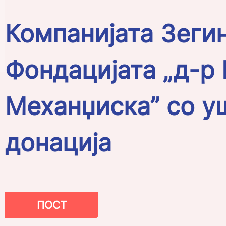
Компанијата Зегин
Фондацијата „д-р
Механџиска” со у
донација
ПОСТ