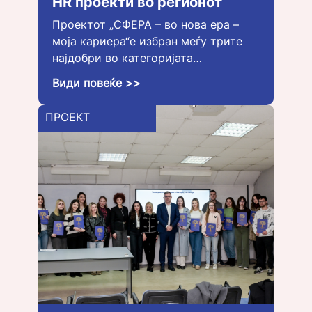
HR проекти во регионот
Проектот „СФЕРА – во нова ера –
моја кариера“е избран меѓу трите
најдобри во категоријата…
Види повеќе >>
ПРОЕКТ