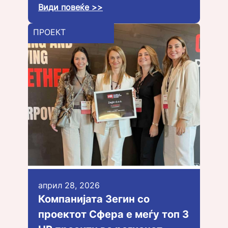
Види повеќе >>
ПРОЕКТ
април 28, 2026
Компанијата Зегин со
проектот Сфера е меѓу топ 3