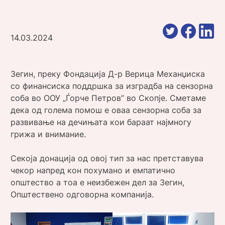
14.03.2024
Зегин, преку Фондација Д-р Верица Механџиска
со финансиска поддршка за изградба на сензорна
соба во ООУ „Ѓорче Петров” во Скопје. Сметаме
дека од голема помош е оваа сензорна соба за
развивање на дечињата кои бараат најмногу
грижа и внимание.
Секоја донација од овој тип за нас претставува
чекор напред кон похумано и емпатично
општество а тоа е неизбежен дел за Зегин,
Општествено одговорна компанија.