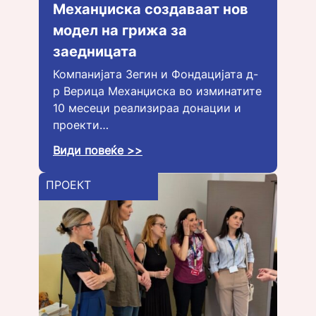
Механџиска создаваат нов
модел на грижа за
заедницата
Компанијата Зегин и Фондацијата д-
р Верица Механџиска во изминатите
10 месеци реализираа донации и
проекти…
Види повеќе >>
ПРОЕКТ