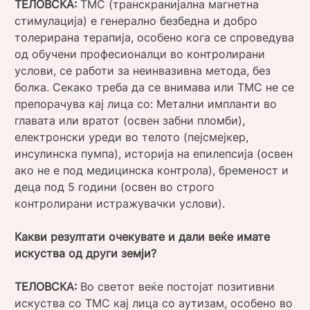
ТЕЛОВСКА:
ТМС (транскранијална магнетна
стимулација) е генерално безбедна и добро
толерирана терапија, особено кога се спроведува
од обучени професионалци во контролирани
услови, се работи за неинвазивна метода, без
болка. Секако треба да се внимава или ТМС не се
препорачува кај лица со: Метални импланти во
главата или вратот (освен забни пломби),
електронски уреди во телото (пејсмејкер,
инсулинска пумпа), историја на епилепсија (освен
ако не е под медицинска контрола), бременост и
деца под 5 години (освен во строго
контролирани истражувачки услови).
Какви резултати очекувате и дали веќе имате
искуства од други земји?
ТЕЛОВСКА:
Во светот веќе постојат позитивни
искуства со ТМС кај лица со аутизам, особено во