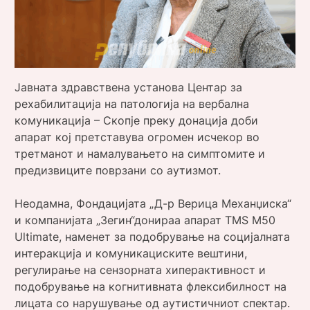
Јавната здравствена установа Центар за
рехабилитација на патологија на вербална
комуникација – Скопје преку донација доби
апарат кој претставува огромен исчекор во
третманот и намалувањето на симптомите и
предизвиците поврзани со аутизмот.
Неодамна, Фондацијата „Д-р Верица Механџиска“
и компанијата „Зегин“донираа апарат TMS M50
Ultimate, наменет за подобрување на социјалната
интеракција и комуникациските вештини,
регулирање на сензорната хиперактивност и
подобрување на когнитивната флексибилност на
лицата со нарушување од аутистичниот спектар.