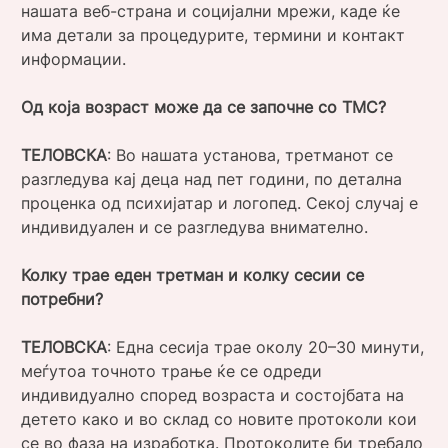
нашата веб-страна и социјални мрежи, каде ќе
има детали за процедурите, термини и контакт
информации.
Од која возраст може да се започне со ТМС?
ТЕЛОВСКА
: Во нашата установа, третманот се
разгледува кај деца над пет години, по детална
проценка од психијатар и логопед. Секој случај е
индивидуален и се разгледува внимателно.
Колку трае еден третман и колку сесии се
потребни?
ТЕЛОВСКА
: Една сесија трае околу 20–30 минути,
меѓутоа точното трање ќе се одреди
индивидуално според возраста и состојбата на
детето како и во склад со новите протоколи кои
се во фаза на изработка. Протоколите би требало