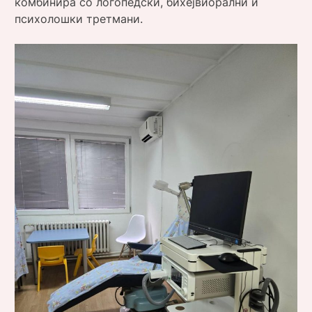
комбинира со логопедски, бихејвиорални и
психолошки третмани.