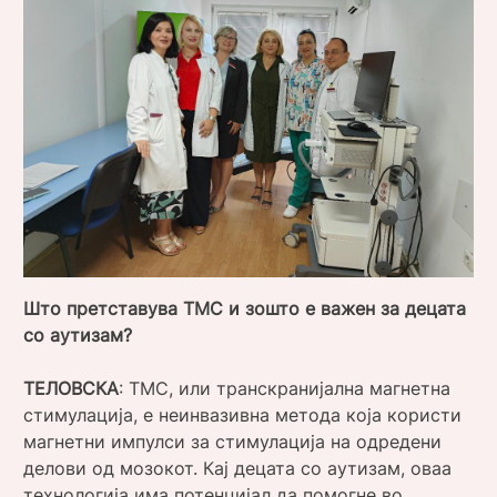
Што претставува ТМС и зошто е важен за децата
со аутизам?
ТЕЛОВСКА
: ТМС, или транскранијална магнетна
стимулација, е неинвазивна метода која користи
магнетни импулси за стимулација на одредени
делови од мозокот. Кај децата со аутизам, оваа
технологија има потенцијал да помогне во