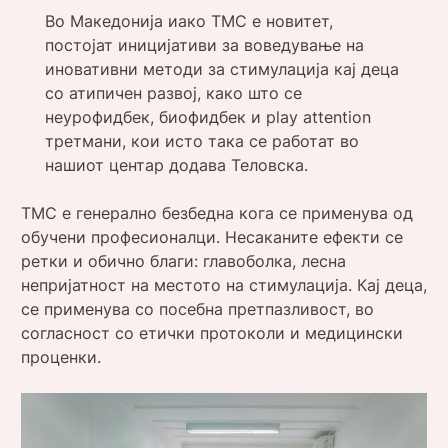
Во Македонија иако ТМС е новитет,
постојат иницијативи за воведување на
иновативни методи за стимулација кај деца
со атипичен развој, како што се
неурофидбек, биофидбек и play attention
третмани, кои исто така се работат во
нашиот центар додава Теловска.
ТМС е генерално безбедна кога се применува од
обучени професионалци. Несаканите ефекти се
ретки и обично благи: главоболка, лесна
непријатност на местото на стимулација. Кај деца,
се применува со посебна претпазливост, во
согласност со етички протоколи и медицински
проценки.