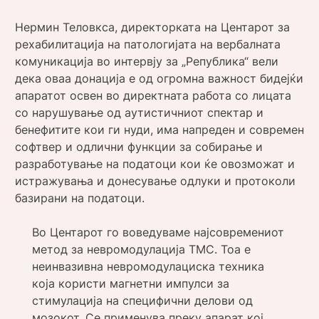
Нермин Теловкса, директорката на Центарот за
рехабилитација на патологијата на вербалната
комуникација во интервју за „Република“ вели
дека оваа донација е од огромна важност бидејќи
апаратот освен во директната работа со лицата
со нарушување од аутистичниот спектар и
бенефитите кои ги нуди, има напреден и современ
софтвер и одлични функции за собирање и
разработување на податоци кои ќе овозможат и
истражувања и донесување одлуки и протоколи
базирани на податоци.
Во Центарот го воведуваме најсовремениот
метод за невромодулација ТМС. Тоа е
неинвазивна невромодулациска техника
која користи магнетни импулси за
стимулација на специфични делови од
мозокот. Се применува преку апарат кој