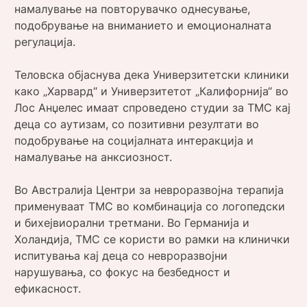
намалување на повторувачко однесување,
подобрување на вниманието и емоционалната
регулација.
Теловска објаснува дека Универзитетски клиники
како „Харвард“ и Универзитетот „Калифорнија“ во
Лос Анџелес имаат спроведено студии за ТМС кај
деца со аутизам, со позитивни резултати во
подобрување на социјалната интеракција и
намалување на анксиозност.
Во Австралија Центри за невроразвојна терапија
применуваат ТМС во комбинација со логопедски
и бихејвиорални третмани. Во Германија и
Холандија, ТМС се користи во рамки на клинички
испитувања кај деца со невроразвојни
нарушувања, со фокус на безбедност и
ефикасност.