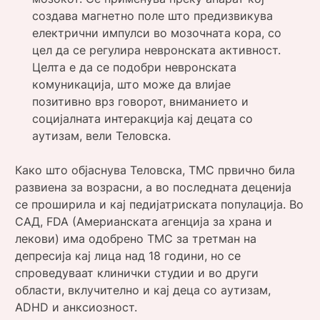
создава магнетно поле што предизвикува
електрични импулси во мозочната кора, со
цел да се регулира невронската активност.
Целта е да се подобри невронската
комуникација, што може да влијае
позитивно врз говорот, вниманието и
социјалната интеракција кај децата со
аутизам, вели Теловска.
Како што објаснува Теловска, ТМС првично била
развиена за возрасни, а во последната деценија
се проширила и кај педијатриската популација. Во
САД, FDA (Америанската агенција за храна и
лекови) има одобрено ТМС за третман на
депресија кај лица над 18 години, но се
спроведуваат клинички студии и во други
области, вклучително и кај деца со аутизам,
ADHD и анксиозност.