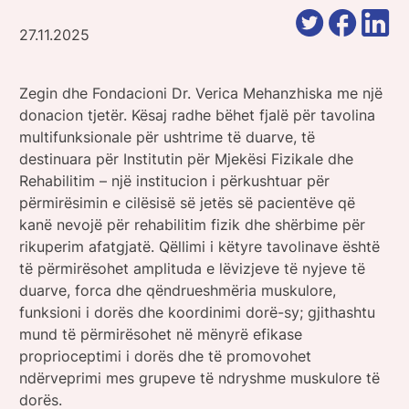
27.11.2025
Zegin dhe Fondacioni Dr. Verica Mehanzhiska me një
donacion tjetër. Kësaj radhe bëhet fjalë për tavolina
multifunksionale për ushtrime të duarve, të
destinuara për Institutin për Mjekësi Fizikale dhe
Rehabilitim – një institucion i përkushtuar për
përmirësimin e cilësisë së jetës së pacientëve që
kanë nevojë për rehabilitim fizik dhe shërbime për
rikuperim afatgjatë. Qëllimi i këtyre tavolinave është
të përmirësohet amplituda e lëvizjeve të nyjeve të
duarve, forca dhe qëndrueshmëria muskulore,
funksioni i dorës dhe koordinimi dorë-sy; gjithashtu
mund të përmirësohet në mënyrë efikase
proprioceptimi i dorës dhe të promovohet
ndërveprimi mes grupeve të ndryshme muskulore të
dorës.