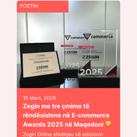
POSTIM
16 Mars, 2026
Zegin me tre çmime të
rëndësishme në E-commerce
Awards 2025 në Maqedoni
Zegin Online shkëlqeu në edicionin