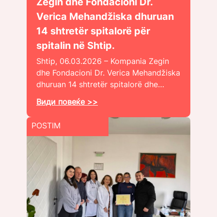
Zegin dhe Fondacioni Dr.
Verica Mehandžiska dhuruan
14 shtretër spitalorë për
spitalin në Shtip.
Shtip, 06.03.2026 – Kompania Zegin
dhe Fondacioni Dr. Verica Mehandžiska
dhuruan 14 shtretër spitalorë dhe…
Види повеќе >>
POSTIM