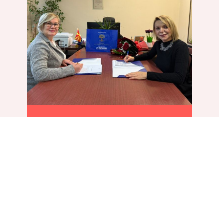
27 Nëntor, 2025
Fondacioni Dr. Verica
Mahandzhiska dhe Zegin kanë
pajisur plotësisht dy dhoma
për ndërhyrje të hershme në
Qendrën për rehabilitimin e
patologjive të komunikimit