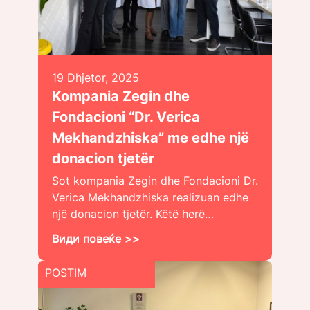
19 Dhjetor, 2025
Kompania Zegin dhe
Fondacioni “Dr. Verica
Mekhandzhiska” me edhe një
donacion tjetër
Sot kompania Zegin dhe Fondacioni Dr.
Verica Mekhandzhiska realizuan edhe
një donacion tjetër. Këtë herë…
Види повеќе >>
POSTIM