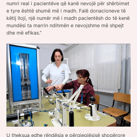
numri real i pacientëve që kanë nevojë për shërbimet
e tyre është shumë më i madh. Falë donacioneve të
këtij lloji, një numër më i madh pacientësh do të kenë
mundësi ta marrin ndihmën e nevojshme më shpejt
dhe më efikas.”
U theksua edhe rëndësia e përgjegjësisë shoqërore