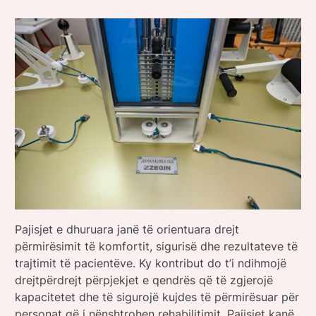
Pajisjet e dhuruara janë të orientuara drejt
përmirësimit të komfortit, sigurisë dhe rezultateve të
trajtimit të pacientëve. Ky kontribut do t’i ndihmojë
drejtpërdrejt përpjekjet e qendrës që të zgjerojë
kapacitetet dhe të sigurojë kujdes të përmirësuar për
personat që i nënshtrohen rehabilitimit. Pajisjet kanë