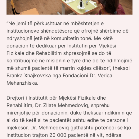
“Ne jemi të përkushtuar në mbështetjen e
institucioneve shëndetësore që ofrojnë shërbime që
ndryshojnë jetë në komunitetin tonë. Me këtë
donacion të dedikuar për Institutin për Mjekësi
Fizikale dhe Rehabilitim shpresojmë se do të
kontribuojmë në misionin e tyre dhe do të ndihmojmë
më shumë pacientë të marrin kujdes cilësor”, theksoi
Branka Xhajkovska nga Fondacioni Dr. Verica
Mehanzhiska.
Drejtori i Institutit për Mjekësi Fizikale dhe
Rehabilitim, Dr. Zllate Mehmedoviq, shprehu
mirënjohje për donacionin, duke theksuar ndikimin që
ai do të ketë si te pacientët ashtu edhe te personeli
mjekësor. Dr. Mehmedoviq gjithashtu potencoi se kjo
institucion trajton 20 000 pacientë në vit, ndërsa