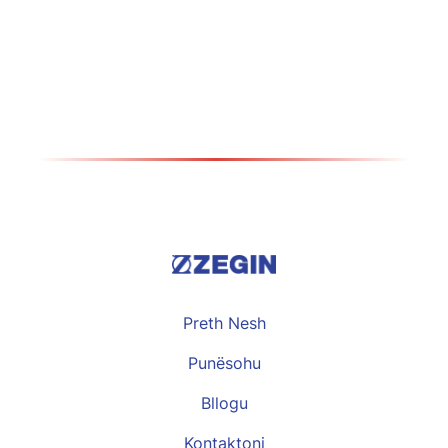
certifikatë – Probishtip
Види повеќе >>
Preth Nesh
Punësohu
Bllogu
Kontaktoni