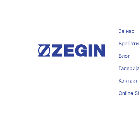
За нас
Вработи
Блог
Галериј
Контакт
Online S