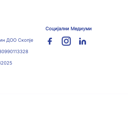
Социјални Медиуми
гин ДОО Скопје
030990113328
32025