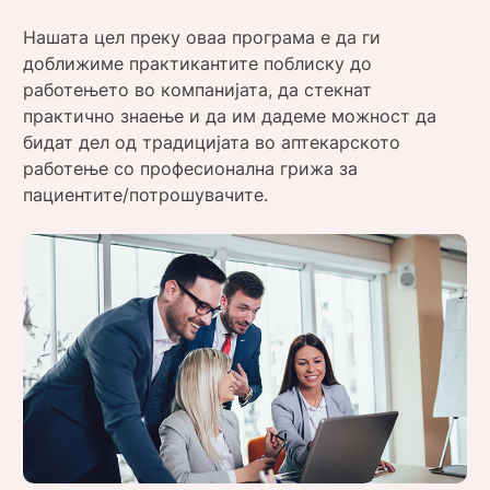
Нашата цел преку оваа програма е да ги
доближиме практикантите поблиску до
работењето во компанијата, да стекнат
практично знаење и да им дадеме можност да
бидат дел од традицијата во аптекарското
работење со професионална грижа за
пациентите/потрошувачите.