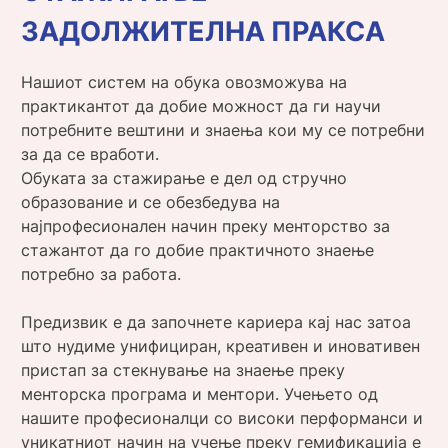
ЗАДОЛЖИТЕЛНА ПРАКСА
Нашиот систем на обука овозможува на
практикантот да добие можност да ги научи
потребните вештини и знаења кои му се потребни
за да се вработи.
Обуката за стажирање е дел од стручно
образование и се обезбедува на
најпрофесионален начин преку менторство за
стажантот да го добие практичното знаење
потребно за работа.
Предизвик е да започнете кариера кај нас затоа
што нудиме унифициран, креативен и иновативен
пристап за стекнување на знаење преку
менторска програма и ментори. Учењето од
нашите професионалци со високи перформанси и
уникатниот начин на учење преку гемификација е