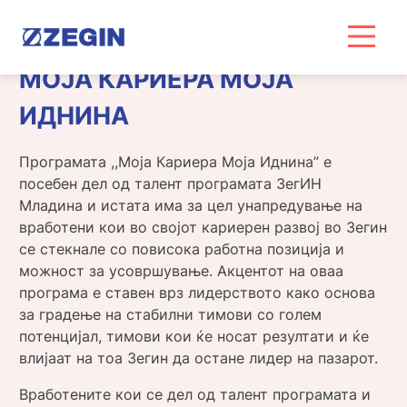
Skip
to
content
МОЈА КАРИЕРА МОЈА
ИДНИНА
Програмата ,,Моја Кариера Моја Иднина” е
посебен дел од талент програмата ЗегИН
Младина и истата има за цел унапредување на
вработени кои во својот кариерен развој во Зегин
се стекнале со повисока работна позиција и
можност за усовршување. Акцентот на оваа
програма е ставен врз лидерството како основа
за градење на стабилни тимови со голем
потенцијал, тимови кои ќе носат резултати и ќе
влијаат на тоа Зегин да остане лидер на пазарот.
Вработените кои се дел од талент програмата и