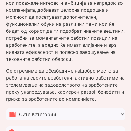
кои покажале интерес и амбиција за напредок во
компанијата, добиваат целосна поддршка и
можност да посетуваат дополнителни,
функционални обуки на различни теми кои ќе
бидат од корист да ги подобрат нивните вештини,
потребни за моменталните работни позиции на
вработените, а воедно ќе имаат влијание и врз
нивната ефикасност и полесно завршување на
тековните работни обврски.
Се стремиме да обезбедиме најдобро место за
работа на своите вработени, активно работиме на
зголемување на задоволството на вработените
преку унапредувања, кариерен развој, бенефити и
грижа за вработените во компанијата.