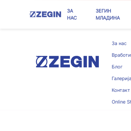
Skip
to
ЗА
ЗЕГИН
content
НАС
МЛАДИНА
За нас
Вработи
Блог
Галериј
Контакт
Online S