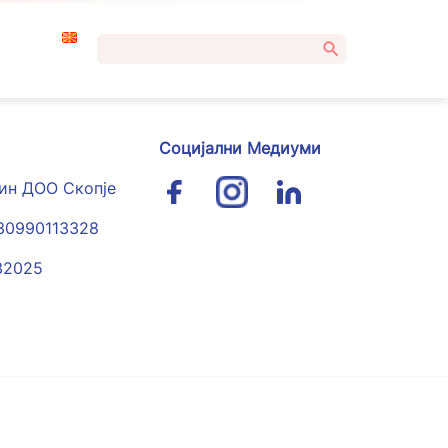
Пребарувај
за:
Социјални Медиуми
гин ДОО Скопје
030990113328
32025