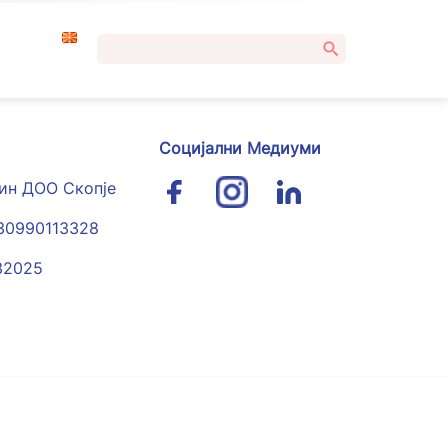
Пребарувај
за:
Социјални Медиуми
гин ДОО Скопје
030990113328
32025