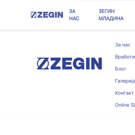
Skip
to
ЗА
ЗЕГИН
content
НАС
МЛАДИНА
За нас
Вработи
Блог
Галериј
Контакт
Online S